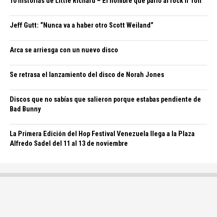
10 historias de Little Richard – El hombre que parió al rock n’ roll
Jeff Gutt: “Nunca va a haber otro Scott Weiland”
Arca se arriesga con un nuevo disco
Se retrasa el lanzamiento del disco de Norah Jones
Discos que no sabías que salieron porque estabas pendiente de
Bad Bunny
La Primera Edición del Hop Festival Venezuela llega a la Plaza
Alfredo Sadel del 11 al 13 de noviembre