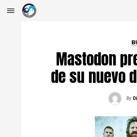
B
Mastodon pre
de su nuevo d
By
O