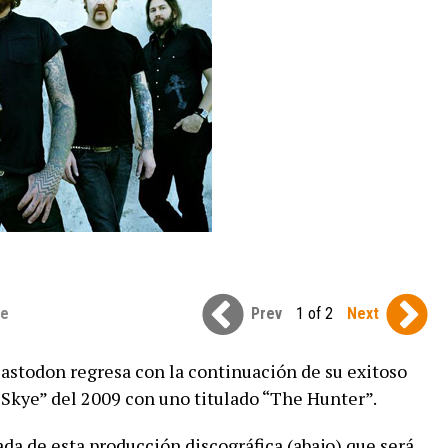
se
Prev
1 of 2
Next
todon regresa con la continuación de su exitoso
 Skye” del 2009 con uno titulado “The Hunter”.
da de esta producción discográfica (abajo) que será