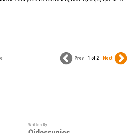
se
Prev
1 of 2
Next
Written By
Oidossucios