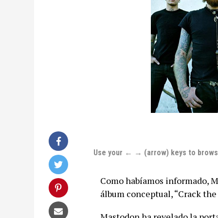
Use your ← → (arrow) keys to brow
Como habíamos informado, Mas
álbum conceptual, “Crack the
Mastodon ha revelado la porta