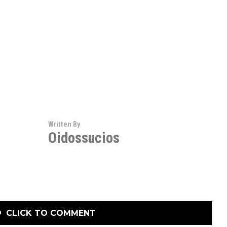
Written By
Oidossucios
CLICK TO COMMENT