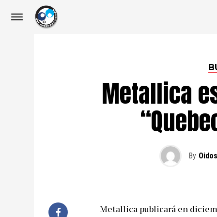
B
Metallica es
“Quebe
By
Oidos
Metallica publicará en dicie