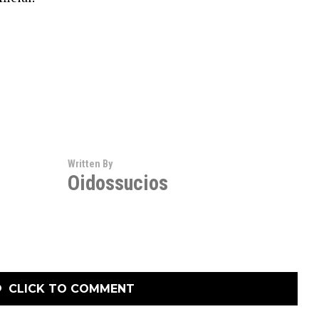
Written By
Oidossucios
CLICK TO COMMENT