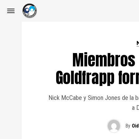
Miembros 
Goldfrapp fo
Nick McCabe y Simon Jones de la ba
a 
By
Oid