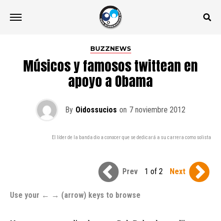
BUZZNEWS
Músicos y famosos twittean en
apoyo a Obama
By
Oidossucios
on
7 noviembre 2012
El líder de la banda dio a conocer que se dedicará a su carrera como solista
Prev
1 of 2
Next
Use your ← → (arrow) keys to browse