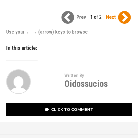
Prev
1 of 2
Next
Use your ← → (arrow) keys to browse
In this article:
Written By
Oidossucios
CLICK TO COMMENT