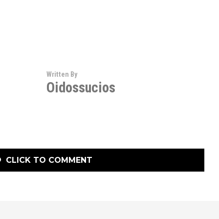
Written By
Oidossucios
CLICK TO COMMENT