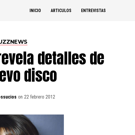
INICIO
ARTICULOS
ENTREVISTAS
UZZNEWS
evela detalles de
evo disco
ossucios
on
22 febrero 2012