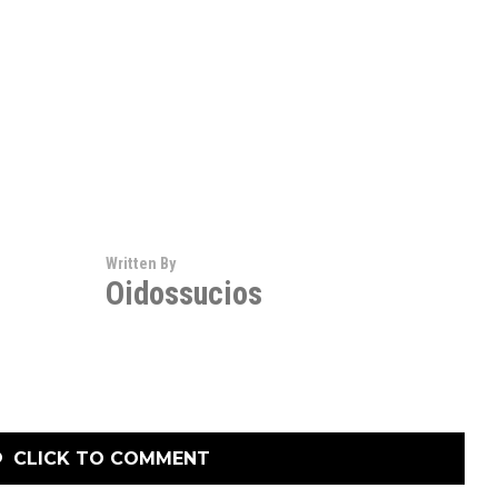
Written By
Oidossucios
CLICK TO COMMENT