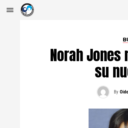
B
Norah Jones r
su nu
By
Oid