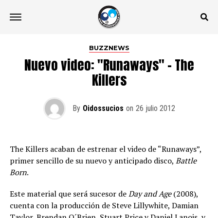
BUZZNEWS
Nuevo video: "Runaways" – The
Killers
By
Oidossucios
on
26 julio 2012
The Killers acaban de estrenar el video de “Runaways”,
primer sencillo de su nuevo y anticipado disco,
Battle
Born
.
Este material que será sucesor de
Day and Age
(2008),
cuenta con la producción de Steve Lillywhite, Damian
Taylor, Brendan O´Brien, Stuart Price y Daniel Lanois, y