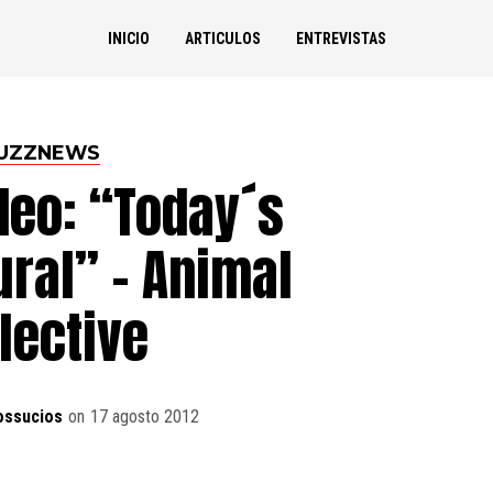
INICIO
ARTICULOS
ENTREVISTAS
UZZNEWS
deo: “Today´s
ral” – Animal
lective
ossucios
on
17 agosto 2012