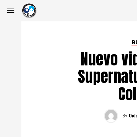
B
Nuevo vi
Supernatu
Col
By
Oid