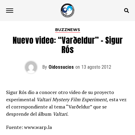
BUZZNEWS
Nuevo video: “Varðeldur” – Sigur
Rós
By
Oidossucios
on
13 agosto 2012
Sigur Rós dio a conocer otro video de su proyecto
experimental
Valtari Mystery Film Experiment
, esta vez
el correspondiente al tema “Varðeldur” que se
desprende del álbum
Valtari
.
Fuente: www.warp.la