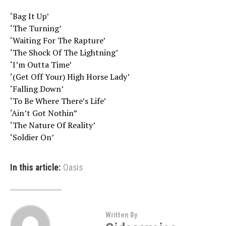
‘Bag It Up’
‘The Turning’
‘Waiting For The Rapture’
‘The Shock Of The Lightning’
‘I’m Outta Time’
‘(Get Off Your) High Horse Lady’
‘Falling Down’
‘To Be Where There’s Life’
‘Ain’t Got Nothin”
‘The Nature Of Reality’
‘Soldier On’
In this article:
Oasis
Written By