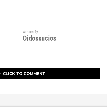
Written By
Oidossucios
CLICK TO COMMENT