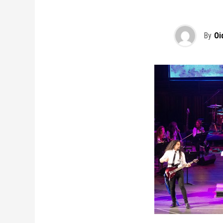
By
Oi