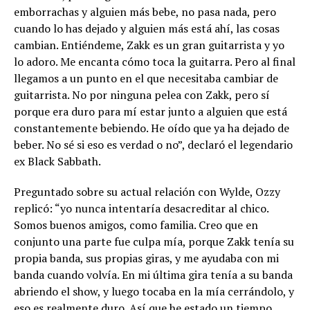
emborrachas y alguien más bebe, no pasa nada, pero
cuando lo has dejado y alguien más está ahí, las cosas
cambian. Entiéndeme, Zakk es un gran guitarrista y yo
lo adoro. Me encanta cómo toca la guitarra. Pero al final
llegamos a un punto en el que necesitaba cambiar de
guitarrista. No por ninguna pelea con Zakk, pero sí
porque era duro para mí estar junto a alguien que está
constantemente bebiendo. He oído que ya ha dejado de
beber. No sé si eso es verdad o no”, declaró el legendario
ex Black Sabbath.
Preguntado sobre su actual relación con Wylde, Ozzy
replicó: “yo nunca intentaría desacreditar al chico.
Somos buenos amigos, como familia. Creo que en
conjunto una parte fue culpa mía, porque Zakk tenía su
propia banda, sus propias giras, y me ayudaba con mi
banda cuando volvía. En mi última gira tenía a su banda
abriendo el show, y luego tocaba en la mía cerrándolo, y
eso es realmente duro. Así que he estado un tiempo