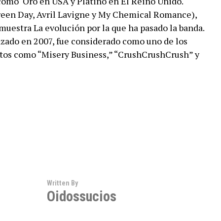
 como Oro en USA y Platino en El Reino Unido.
reen Day, Avril Lavigne y My Chemical Romance),
 muestra La evolución por la que ha pasado la banda.
nzado en 2007, fue considerado como uno de los
itos como “Misery Business,” “CrushCrushCrush” y
Written By
Oidossucios