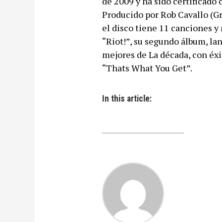
de 2009 y ha sido certificado
Producido por Rob Cavallo (G
el disco tiene 11 canciones y
“Riot!”, su segundo álbum, la
mejores de La década, con éx
“Thats What You Get”.
In this article: