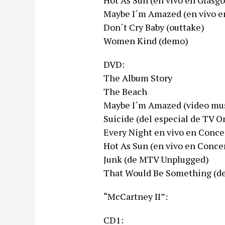
Hot As Sun (en vivo en Glasgo
Maybe I´m Amazed (en vivo e
Don´t Cry Baby (outtake)
Women Kind (demo)
DVD:
The Album Story
The Beach
Maybe I´m Amazed (video mus
Suicide (del especial de TV 
Every Night en vivo en Conc
Hot As Sun (en vivo en Conc
Junk (de MTV Unplugged)
That Would Be Something (d
“McCartney II”:
CD1: