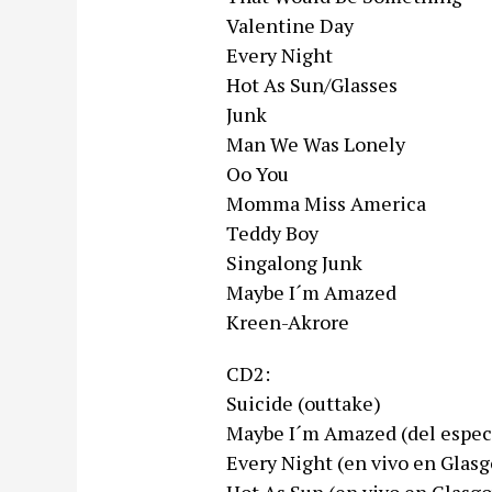
Valentine Day
Every Night
Hot As Sun/Glasses
Junk
Man We Was Lonely
Oo You
Momma Miss America
Teddy Boy
Singalong Junk
Maybe I´m Amazed
Kreen-Akrore
CD2:
Suicide (outtake)
Maybe I´m Amazed (del espec
Every Night (en vivo en Glasg