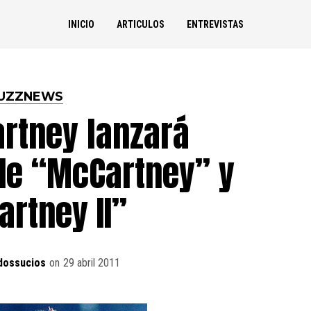
INICIO
ARTICULOS
ENTREVISTAS
UZZNEWS
rtney lanzará
de “McCartney” y
rtney II”
dossucios
on
29 abril 2011