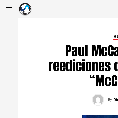
B
Paul McCa
reediciones 
“McCa
By
Oi