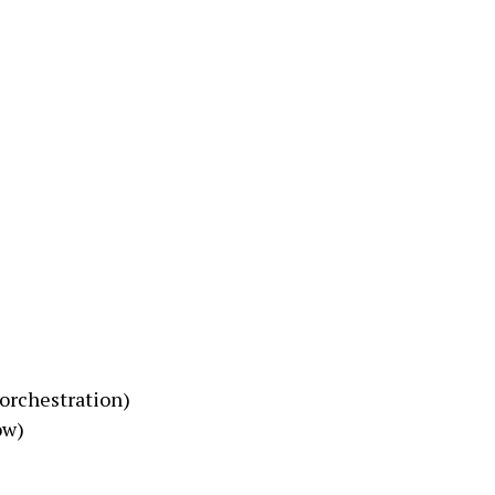
 orchestration)
ow)