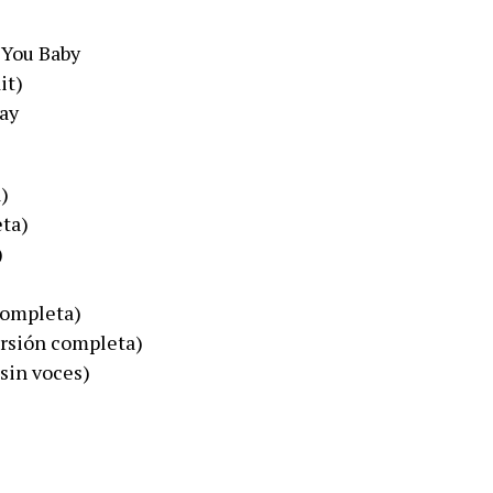
 You Baby
it)
ay
)
eta)
)
completa)
rsión completa)
sin voces)