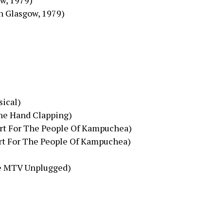
w, 1979)
n Glasgow, 1979)
ical)
One Hand Clapping)
ert For The People Of Kampuchea)
ert For The People Of Kampuchea)
e MTV Unplugged)