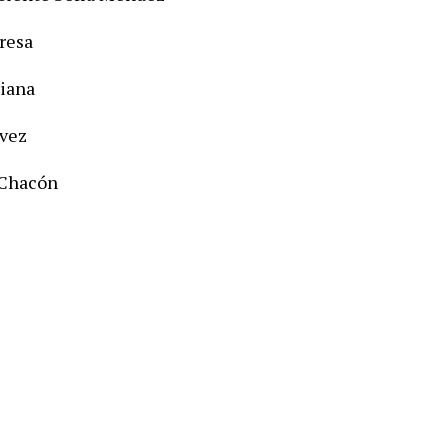
resa
iana
évez
 Chacón