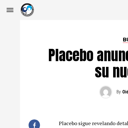
B
Placebo anunc
su nu
By
Oi
Placebo sigue revelando detal