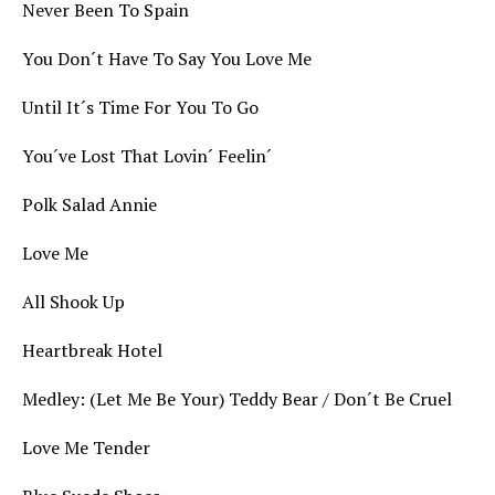
Never Been To Spain
You Don´t Have To Say You Love Me
Until It´s Time For You To Go
You´ve Lost That Lovin´ Feelin´
Polk Salad Annie
Love Me
All Shook Up
Heartbreak Hotel
Medley: (Let Me Be Your) Teddy Bear / Don´t Be Cruel
Love Me Tender