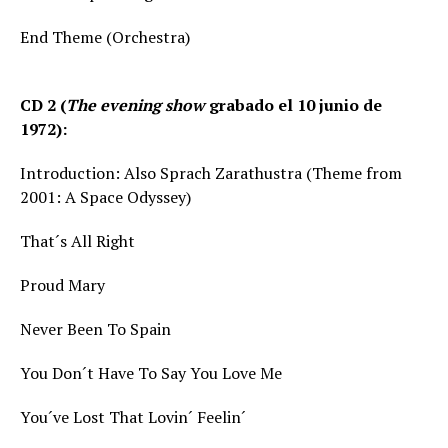
End Theme (Orchestra)
CD 2 (
The evening show
grabado el 10 junio de
1972):
Introduction: Also Sprach Zarathustra (Theme from
2001: A Space Odyssey)
That´s All Right
Proud Mary
Never Been To Spain
You Don´t Have To Say You Love Me
You´ve Lost That Lovin´ Feelin´