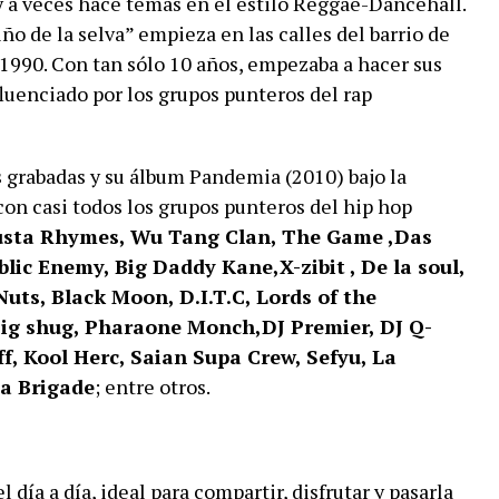
y a veces hace temas en el estilo Reggae-Dancehall.
ño de la selva” empieza en las calles del barrio de
1990. Con tan sólo 10 años, empezaba a hacer sus
luenciado por los grupos punteros del rap
grabadas y su álbum Pandemia (2010) bajo la
on casi todos los grupos punteros del hip hop
sta Rhymes, Wu Tang Clan, The Game ,Das
lic Enemy, Big Daddy Kane,X-zibit , De la soul,
ts, Black Moon, D.I.T.C, Lords of the
ig shug, Pharaone Monch,DJ Premier, DJ Q-
eff, Kool Herc, Saian Supa Crew, Sefyu, La
La Brigade
; entre otros.
 día a día, ideal para compartir, disfrutar y pasarla