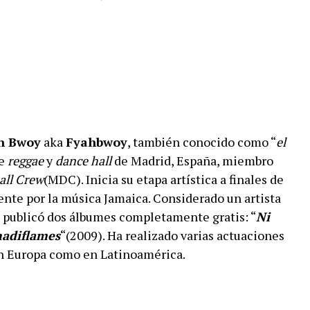
n Bwoy
aka
Fyahbwoy
, también conocido como “
el
de
reggae
y
dance hall
de Madrid, España, miembro
all Crew
(MDC). Inicia su etapa artística a finales de
nte por la música Jamaica. Considerado un artista
, publicó dos álbumes completamente gratis: “
Ni
nadiflames
“(2009). Ha realizado varias actuaciones
en Europa como en Latinoamérica.