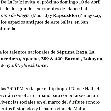
De La Raíz invita el próximo domingo 10 de Abril
ís de dos grandes exponentes del dance hall
 niño de Fuego
” (Madrid) y
Rapsusklei
(Zaragoza),
los espacios antiguos de Arte Salías, en San
Miranda.
 los talentos nacionales de
Séptima Raza
,
La
ancerbero, Apache, 389 & 420, Baroni , Lokayna,
w
de
graffiti
y
breakdance
.
as 2:00 PM en la que el hip hop, el Dance Hall, el
ivirán con el arte urbano para conectarse con un
vivencias sociales en el marco del disfrute sonoro
entos fusionados y la buena vibra de Malta