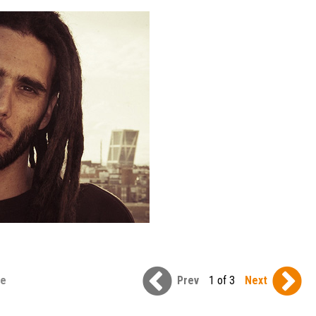
se
Prev
1 of 3
Next