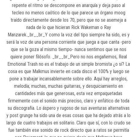
repente el ritmo se descompone en anarquía y deja paso al
tecleo no menos caótico de lo que parece un órgano moog
traído directamente desde los 70, pero que no se asemeja a
nada de lo que hicieran Rick Wakeman o Ray
Manzarek._br__br_Y como la voz del tipo siempre ha sido, es y
será la voz de una persona corriente que juega a que canta -pero
que se la goza al mismo tiempo- nunca sentimos que se nos
quiere poner filósofo. _br__br_Pero no nos engañemos, Real
Emotional Trash no es el trabajo de un simple bromista ¿o sí? La
cosa es que Malkmus invierte en cada disco el 100% y luego se
pone a trabajar incansablemente sobre ello. Aquí hay arreglos,
melodía; muchas, muchas guitarras, y desquiciamiento en
cantidades más que generosas, esta vez empaquetadas
firmemente con el sonido más preciso, claro y enfático de toda
su discografía. Lo áspero y rugoso de sus aventuras alternativas
y post grunge ha sido una de esas cosas que ha dejado atrás a lo
largo de cuatro trabajos en solitario. Claro que sí, con lo crudo se
fue también ese sonido de rock directo que a ratos se permitía