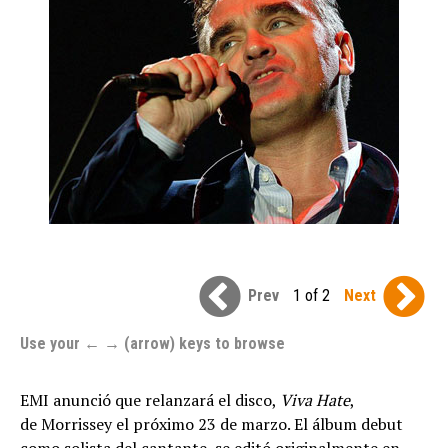
Prev
1 of 2
Next
Use your ← → (arrow) keys to browse
EMI anunció que relanzará el disco,
Viva Hate
,
de Morrissey el próximo 23 de marzo. El álbum debut