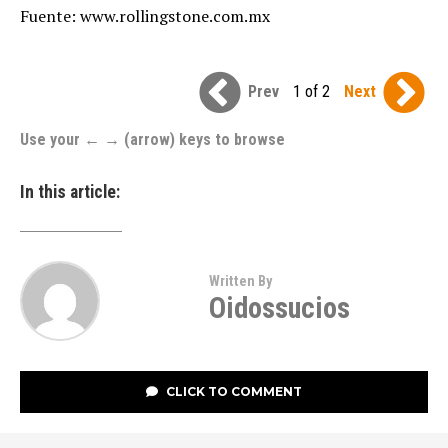
Fuente: www.rollingstone.com.mx
Prev
1 of 2
Next
Use your ← → (arrow) keys to browse
In this article:
Written By
Oidossucios
CLICK TO COMMENT