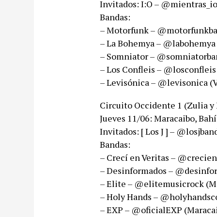
Invitados: I:O – @mientras_i
Bandas:
– Motorfunk – @motorfunkband
– La Bohemya – @labohemya​ (
– Somniator – @somniatorband
– Los Confleis – @losconfleis​ 
– Levisónica – @levisonica​ (V
Circuito Occidente 1 (Zulia y
Jueves 11/06: Maracaibo, Bahí
Invitados: [ Los J ] – @losjban
Bandas:
– Crecí en Veritas – @crecienver
– Desinformados – @desinforma
– Elite – @elitemusicrock​ (​Ma
– Holy Hands – @holyhandscoro​
– EXP – @oficialEXP​ (​Maracaib