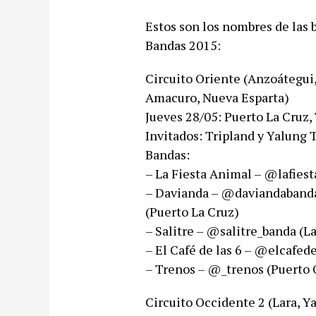
Estos son los nombres de las 
Bandas 2015:
Circuito Oriente (Anzoátegui,
Amacuro, Nueva Esparta)
Jueves 28/05: Puerto La Cruz,
Invitados: Tripland y Yalun
Bandas:
– La Fiesta Animal – @lafiesta
– Davianda – @daviandabanda
(Puerto La Cruz)​
– Salitre​ – @salitre_banda (L
– El Café de las 6 – @elcafedela
– Trenos – @_trenos​ (Puerto 
Circuito Occidente 2 (Lara, Y