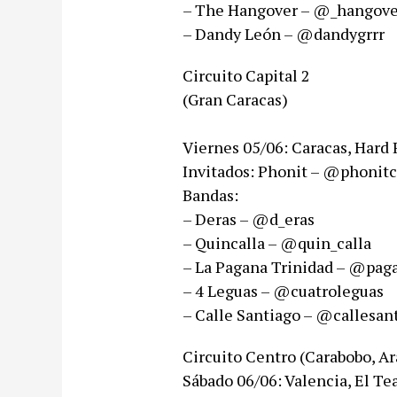
– The Hangover – @_hangove
– Dandy León – @dandygrrr
Circuito Capital 2​
(Gran Caracas)​
Viernes 05/06: Caracas, Hard
Invitados: Phonit – @phonitc
Bandas:
– Deras – @d_eras
– Quincalla – @quin_calla
– La Pagana Trinidad – @pag
– 4 Leguas – @cuatroleguas
– Calle Santiago – @callesan
Circuito Centro​ (Carabobo, Ar
Sábado 06/06: Valencia, El Te