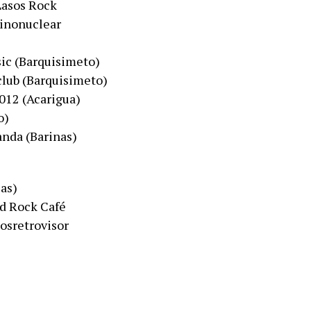
Lasos Rock
ninonuclear
​ (Barquisimeto)​
ub​ (Barquisimeto)​
12​ (Acarigua)
o)
a​ (Barinas)​
as)​
rd Rock Café
osretrovisor