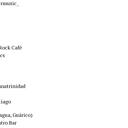
rmusic_
 Rock Café
cs
anatrinidad
tiago
agua, Guárico)​
atro Bar