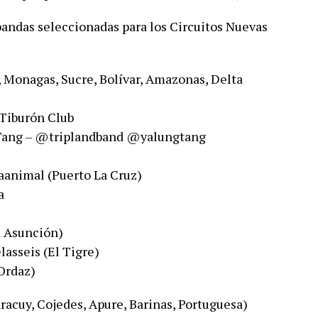
bandas seleccionadas para los Circuitos Nuevas
 Monagas, Sucre, Bolívar, Amazonas, Delta
 Tiburón Club
g Tang – @triplandband @yalungtang
animal​ (Puerto La Cruz)​
​
a Asunción)​
sseis​ (El Tigre) ​
Ordaz)​
aracuy, Cojedes, Apure, Barinas, Portuguesa)