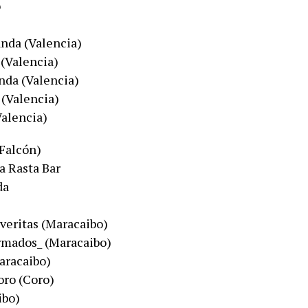
o
a​ (Valencia)​
Valencia)​
a​ (Valencia)​
(Valencia)​
alencia)​
 Falcón)
a Rasta Bar
da
itas​ ​​(​Maracaibo)​
dos_​ (​Maracaibo)​​
racaibo)​​
 (​Coro)​​
o)​​