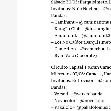
Sábado 30/05: Barquisimeto, 
Invitados: Niño Nuclear – @​
Bandas:
– Caminant – @caminantmusic
– KungFu Club – @loskungfucl
– Audiofonik – @audiofonik20
– Los No Caído​s​ (Barquisimet
– Camerhon – @camerhon_band
– Ryan Voio​ (Cocorote)​
Circuito Capital 1​ (Gran Carac
Miércoles 03/06: Caracas, Ha
Invitados: Retrovisor – @som
Bandas:
– Versed – @versedbanda
– Novocolor – @novocolor
– Pakalolo – @pakalolomusic