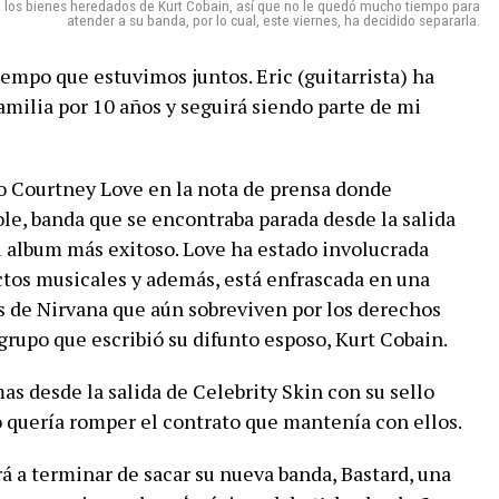
los bienes heredados de Kurt Cobain, así que no le quedó mucho tiempo para
atender a su banda, por lo cual, este viernes, ha decidido separarla.
iempo que estuvimos juntos. Eric (guitarrista) ha
amilia por 10 años y seguirá siendo parte de mi
o Courtney Love en la nota de prensa donde
le, banda que se encontraba parada desde la salida
su album más exitoso. Love ha estado involucrada
tos musicales y además, está enfrascada en una
s de Nirvana que aún sobreviven por los derechos
grupo que escribió su difunto esposo, Kurt Cobain.
s desde la salida de Celebrity Skin con su sello
no quería romper el contrato que mantenía con ellos.
á a terminar de sacar su nueva banda, Bastard, una