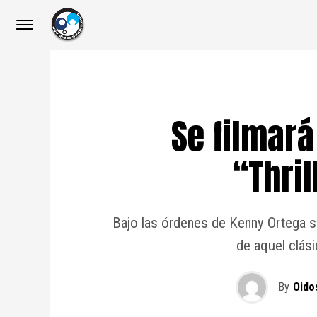
Se filmará
“Thril
Bajo las órdenes de Kenny Ortega se
de aquel clás
By
Oido