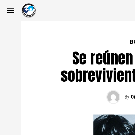
B
Se reúnen
sobrevivien
By
O