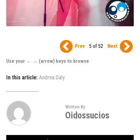
Prev
5 of 52
Next
Use your ← → (arrow) keys to browse
In this article:
Andrea Daly
Written By
Oidossucios