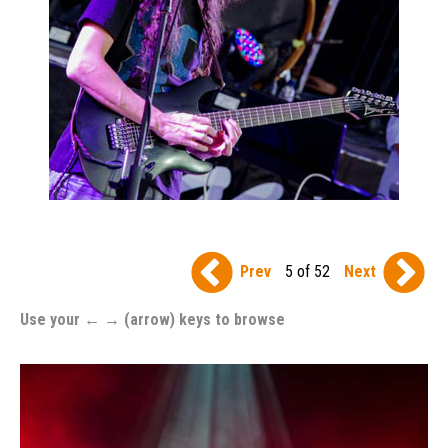
Prev
5 of 52
Next
Use your ← → (arrow) keys to browse