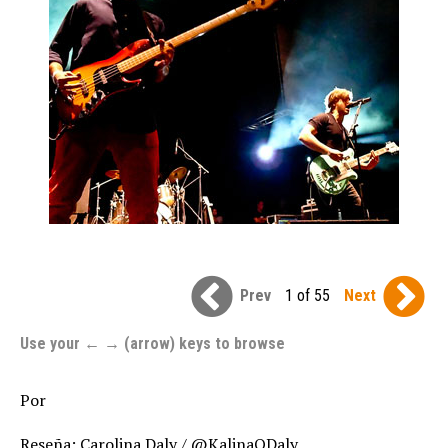
Prev
1 of 55
Next
Use your ← → (arrow) keys to browse
Por
Reseña: Carolina Daly /
@KalinaODaly