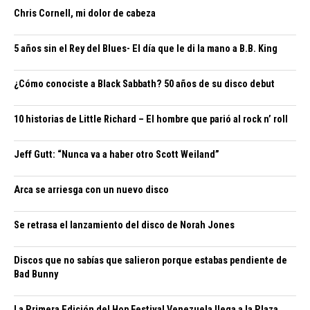
Chris Cornell, mi dolor de cabeza
5 años sin el Rey del Blues- El día que le di la mano a B.B. King
¿Cómo conociste a Black Sabbath? 50 años de su disco debut
10 historias de Little Richard – El hombre que parió al rock n’ roll
Jeff Gutt: “Nunca va a haber otro Scott Weiland”
Arca se arriesga con un nuevo disco
Se retrasa el lanzamiento del disco de Norah Jones
Discos que no sabías que salieron porque estabas pendiente de
Bad Bunny
La Primera Edición del Hop Festival Venezuela llega a la Plaza