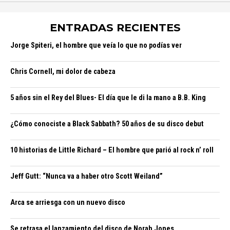
ENTRADAS RECIENTES
Jorge Spiteri, el hombre que veía lo que no podías ver
Chris Cornell, mi dolor de cabeza
5 años sin el Rey del Blues- El día que le di la mano a B.B. King
¿Cómo conociste a Black Sabbath? 50 años de su disco debut
10 historias de Little Richard – El hombre que parió al rock n’ roll
Jeff Gutt: “Nunca va a haber otro Scott Weiland”
Arca se arriesga con un nuevo disco
Se retrasa el lanzamiento del disco de Norah Jones