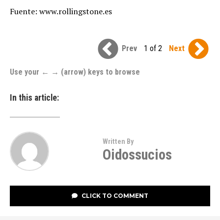
Fuente: www.rollingstone.es
Prev
1 of 2
Next
Use your ← → (arrow) keys to browse
In this article:
Written By
Oidossucios
CLICK TO COMMENT