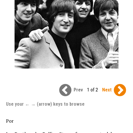
Prev
1 of 2
Next
Use your ← → (arrow) keys to browse
Por