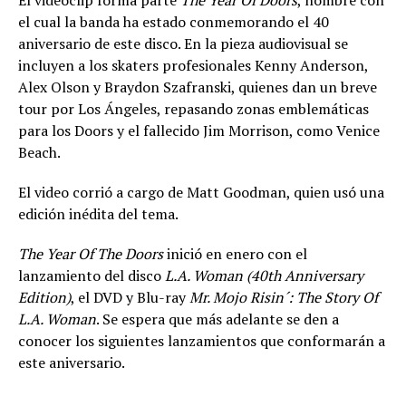
El videoclip forma parte
The Year Of Doors
, nombre con
el cual la banda ha estado conmemorando el 40
aniversario de este disco. En la pieza audiovisual se
incluyen a los skaters profesionales Kenny Anderson,
Alex Olson y Braydon Szafranski, quienes dan un breve
tour por Los Ángeles, repasando zonas emblemáticas
para los Doors y el fallecido Jim Morrison, como Venice
Beach.
El video corrió a cargo de Matt Goodman, quien usó una
edición inédita del tema.
The Year Of The Doors
inició en enero con el
lanzamiento del disco
L.A. Woman (40th Anniversary
Edition)
, el DVD y Blu-ray
Mr. Mojo Risin´: The Story Of
L.A. Woman
. Se espera que más adelante se den a
conocer los siguientes lanzamientos que conformarán a
este aniversario.