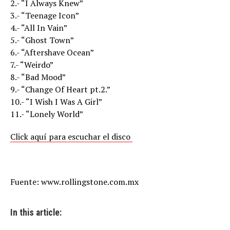
2.- “I Always Knew”
3.- “Teenage Icon”
4.- “All In Vain”
5.- “Ghost Town”
6.- “Aftershave Ocean”
7.- “Weirdo”
8.- “Bad Mood”
9.- “Change Of Heart pt.2.”
10.- “I Wish I Was A Girl”
11.- “Lonely World”
Click aquí para escuchar el disco
Fuente: www.rollingstone.com.mx
In this article: