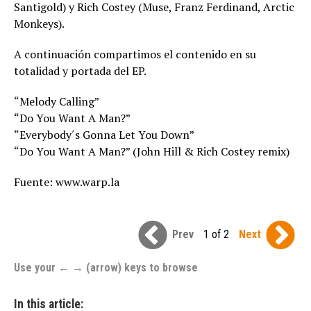
Santigold) y Rich Costey (Muse, Franz Ferdinand, Arctic
Monkeys).
A continuación compartimos el contenido en su
totalidad y portada del EP.
“Melody Calling”
“Do You Want A Man?”
“Everybody´s Gonna Let You Down”
“Do You Want A Man?” (John Hill & Rich Costey remix)
Fuente: www.warp.la
Prev
1 of 2
Next
Use your ← → (arrow) keys to browse
In this article: