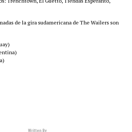
os: Trenchtown, El Guetto, Tiendas Esperanto,
rmadas de la gira sudamericana de The Wailers son
uay)
entina)
a)
Written By