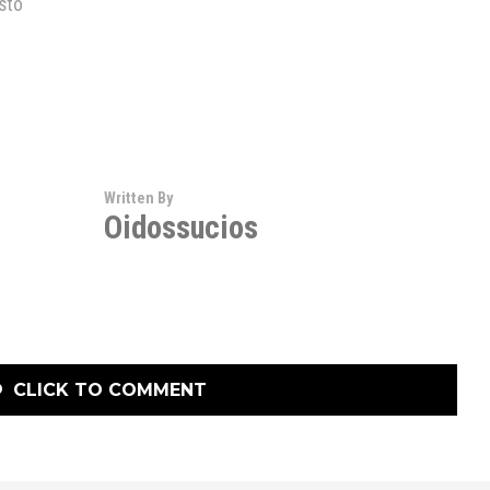
sto
Written By
Oidossucios
CLICK TO COMMENT