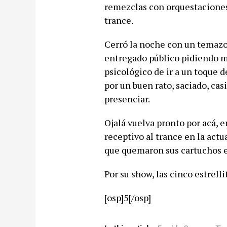
remezclas con orquestaciones
trance.
Cerró la noche con un temazo 
entregado público pidiendo má
psicológico de ir a un toque d
por un buen rato, saciado, cas
presenciar.
Ojalá vuelva pronto por acá, e
receptivo al trance en la actu
que quemaron sus cartuchos en
Por su show, las cinco estrell
[osp]5[/osp]