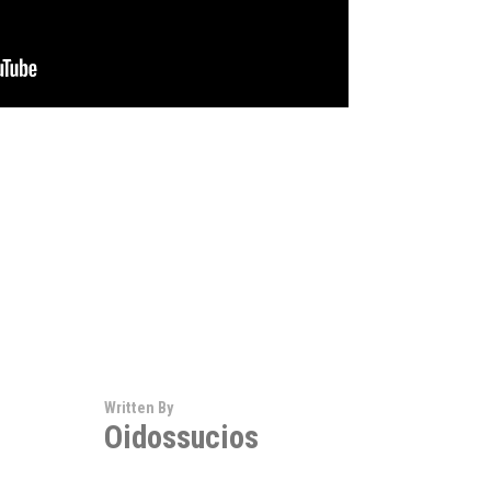
Written By
Oidossucios