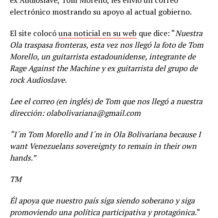
ex Audioslave, Tom Morello, les envió un correo
electrónico mostrando su apoyo al actual gobierno.
El site colocó
una noticial en su web
que dice: “
Nuestra
Ola traspasa fronteras, esta vez nos llegó la foto de Tom
Morello, un guitarrista estadounidense, integrante de
Rage Against the Machine y ex guitarrista del grupo de
rock Audioslave.
Lee el correo (en inglés) de Tom que nos llegó a nuestra
dirección:
olabolivariana@gmail.com
“I´m Tom Morello and I´m in Ola Bolivariana because I
want Venezuelans sovereignty to remain in their own
hands.”
TM
Él apoya que nuestro país siga siendo soberano y siga
promoviendo una política participativa y protagónica.
“