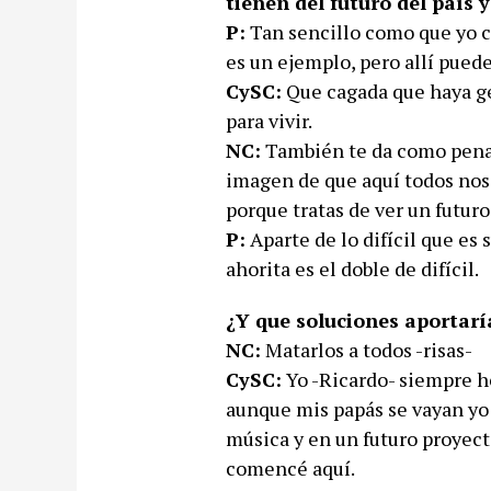
tienen del futuro del país
P:
Tan sencillo como que yo c
es un ejemplo, pero allí pued
CySC:
Que cagada que haya ge
para vivir.
NC:
También te da como pena 
imagen de que aquí todos nos 
porque tratas de ver un futuro
P:
Aparte de lo difícil que es
ahorita es el doble de difícil.
¿Y que soluciones aportarí
NC:
Matarlos a todos -risas-
CySC:
Yo -Ricardo- siempre h
aunque mis papás se vayan yo m
música y en un futuro proyecta
comencé aquí.