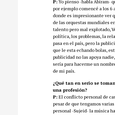
P:
Yo pienso -habla Abiram- q
por ejemplo comencé a los 6 a
donde es impresionante ver q
de las orquestas mundiales en
talento pero mal explotado, Ve
política, los problemas, la re
pasa en el país, pero la publi
que le esta echando bolas, est
publicidad no las apoya nadie,
sería para hacerme un nombre
de mi país.
¿Qué tan en serio se toma
una profesión?
P:
El conflicto personal de cas
pesar de que tengamos varias
personal -Sujeid- la música h