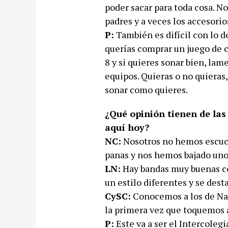
poder sacar para toda cosa. N
padres y a veces los accesorio
P:
También es difícil con lo d
querías comprar un juego de c
8 y si quieres sonar bien, l
equipos. Quieras o no quieras,
sonar como quieres.
¿Qué opinión tienen de las
aquí hoy?
NC:
Nosotros no hemos escuc
panas y nos hemos bajado un
LN:
Hay bandas muy buenas co
un estilo diferentes y se dest
CySC:
Conocemos a los de Nam
la primera vez que toquemos 
P:
Este va a ser el Intercoleg