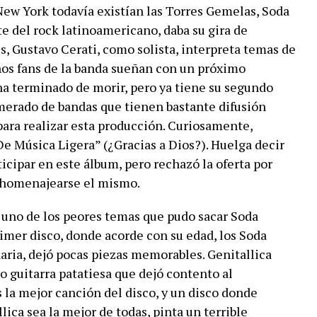
 New York todavía existían las Torres Gemelas, Soda
te del rock latinoamericano, daba su gira de
s, Gustavo Cerati, como solista, interpreta temas de
os fans de la banda sueñan con un próximo
ha terminado de morir, pero ya tiene su segundo
omerado de bandas que tienen bastante difusión
para realizar esta producción. Curiosamente,
De Música Ligera” (¿Gracias a Dios?). Huelga decir
ticipar en este álbum, pero rechazó la oferta por
 homenajearse el mismo.
 uno de los peores temas que pudo sacar Soda
rimer disco, donde acorde con su edad, los Soda
ria, dejó pocas piezas memorables. Genitallica
lo guitarra patatiesa que dejó contento al
 la mejor canción del disco, y un disco donde
lica sea la mejor de todas, pinta un terrible