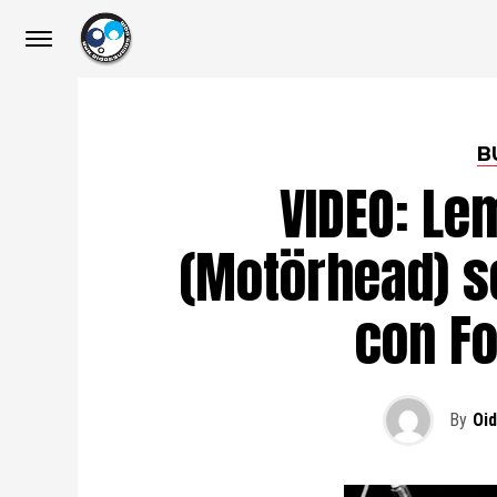
B
VIDEO: Le
(Motörhead) s
con Fo
By
Oi