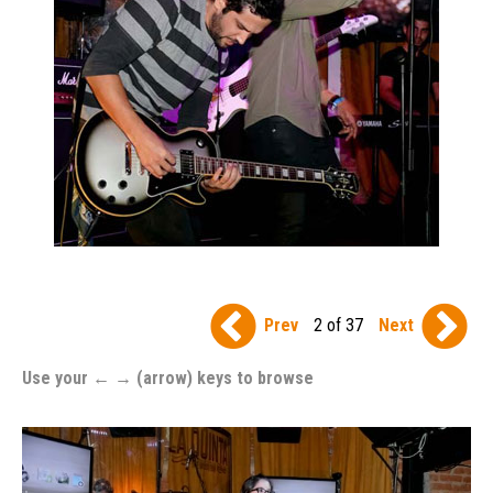
Prev
2 of 37
Next
Use your ← → (arrow) keys to browse