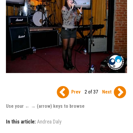
Prev
2 of 37
Next
Use your ← → (arrow) keys to browse
In this article:
Andrea Daly