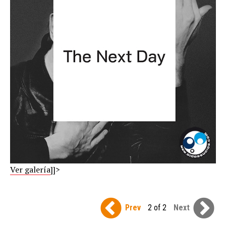
Ver galería
]]>
Prev
2 of 2
Next