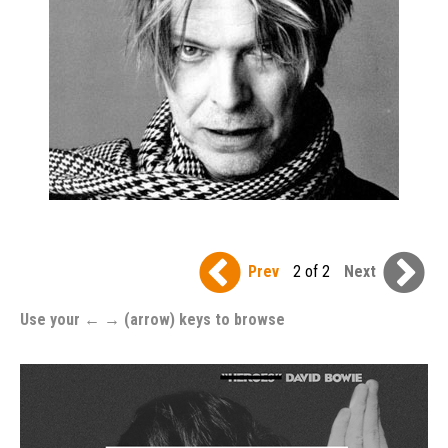
Prev
2 of 2
Next
Use your ← → (arrow) keys to browse