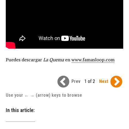
Puedes descargar
La Quema
en
www.famasloop.com
Prev
1 of 2
Next
Use your ← → (arrow) keys to browse
In this article: