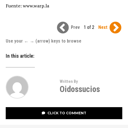
Fuente: www.warp.la
Prev
1 of 2
Next
Use your ← → (arrow) keys to browse
In this article:
Written By
Oidossucios
CLICK TO COMMENT