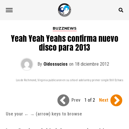
BUZZNEWS
Yeah Yeah Yeahs confirma nuevo
disco para 2013
By
Oidossucios
on
18 diciembre 2012
Los de Richmond, Virginia publicaron en su sitio el adelanto y primer single Still Echoes
Prev
1 of 2
Next
Use your ← → (arrow) keys to browse