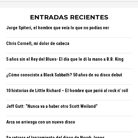
ENTRADAS RECIENTES
Jorge Spiteri, el hombre que veía lo que no podías ver
Chris Cornell, mi dolor de cabeza
5 años sin el Rey del Blues- El día que le di la mano a B.B. King
¿Cómo conociste a Black Sabbath? 50 años de su disco debut
10 historias de Little Richard – El hombre que parió al rock n’ roll
Jeff Gutt: “Nunca va a haber otro Scott Weiland”
Arca se arriesga con un nuevo disco
Se retrasa el lanzamiento del disco de Norah Jones