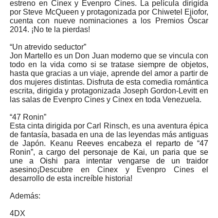
estreno en Cinex y Evenpro Cines. La película dirigida
por Steve McQueen y protagonizada por Chiwetel Ejiofor,
cuenta con nueve nominaciones a los Premios Óscar
2014. ¡No te la pierdas!
“Un atrevido seductor”
Jon Martello es un Don Juan moderno que se vincula con
todo en la vida como si se tratase siempre de objetos,
hasta que gracias a un viaje, aprende del amor a partir de
dos mujeres distintas. Disfruta de esta comedia romántica
escrita, dirigida y protagonizada Joseph Gordon-Levitt en
las salas de Evenpro Cines y Cinex en toda Venezuela.
“47 Ronin”
Esta cinta dirigida por Carl Rinsch, es una aventura épica
de fantasía, basada en una de las leyendas más antiguas
de Japón. Keanu
Reeves
encabeza el reparto de “47
Ronin”, a cargo del personaje de Kai, un paria que se
une a Oishi para intentar vengarse de un traidor
asesino
¡Descubre en Cinex y Evenpro Cines el
desarrollo de esta increíble historia!
Además:
4DX