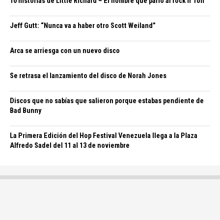
10 historias de Little Richard – El hombre que parió al rock n’ roll
Jeff Gutt: “Nunca va a haber otro Scott Weiland”
Arca se arriesga con un nuevo disco
Se retrasa el lanzamiento del disco de Norah Jones
Discos que no sabías que salieron porque estabas pendiente de
Bad Bunny
La Primera Edición del Hop Festival Venezuela llega a la Plaza
Alfredo Sadel del 11 al 13 de noviembre