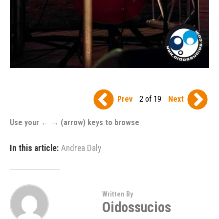
Prev
2 of 19
Next
Use your ← → (arrow) keys to browse
In this article:
Andrea Daly
Written By
Oidossucios