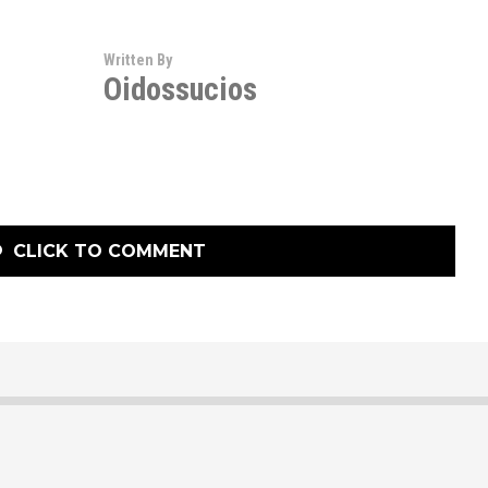
Written By
Oidossucios
CLICK TO COMMENT