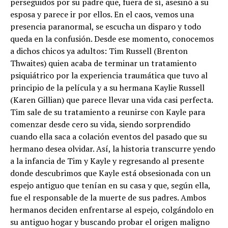
perseguidos por su padre que, fuera de s
í
, asesin
ó
a su
esposa y parece ir por ellos. En el caos, vemos una
presencia paranormal, se escucha un disparo y todo
queda en la confusi
ó
n. Desde ese momento, conocemos
a dichos chicos ya adultos: Tim Russell (Brenton
Thwaites) quien acaba de terminar un tratamiento
psiqui
á
trico por la experiencia traum
á
tica que tuvo al
principio de la pel
í
cula y a su hermana Kaylie Russell
(Karen Gillian) que parece llevar una vida casi perfecta.
Tim sale de su tratamiento a reunirse con Kayle para
comenzar desde cero su vida, siendo sorprendido
cuando ella saca a colaci
ó
n eventos del pasado que su
hermano desea olvidar. As
í
, la historia transcurre yendo
a la infancia de Tim y Kayle y regresando al presente
donde descubrimos que Kayle est
á
obsesionada con un
espejo antiguo que ten
í
an en su casa y que, seg
ú
n ella,
fue el responsable de la muerte de sus padres. Ambos
hermanos deciden enfrentarse al espejo, colg
á
ndolo en
su antiguo hogar y buscando probar el origen maligno