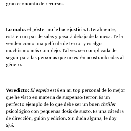
gran econom
í
a de recursos.
Lo malo:
el p
ó
ster no le hace justicia. Literalmente,
est
á
en un par de salas y pasar
á
debajo de la mesa. Te la
venden como una pel
í
cula de terror y es algo
much
í
simo m
á
s complejo. Tal vez sea complicada de
seguir para las personas que no est
é
n acostumbradas al
g
é
nero.
Veredicto:
El espejo
est
á
en mi top personal de lo mejor
que he visto en materia de suspenso/terror. Es un
perfecto ejemplo de lo que debe ser un buen
thriller
psicol
ó
gico con peque
ñ
as dosis de susto. Es una c
á
tedra
de direcci
ó
n, gui
ó
n y edici
ó
n. Sin duda alguna, le doy
5/5.