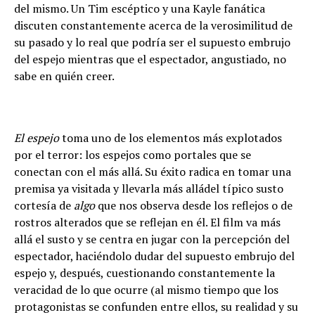
del mismo. Un Tim esc
é
ptico y una Kayle fan
á
tica
discuten constantemente acerca de la verosimilitud de
su pasado y lo real que podr
í
a ser el supuesto embrujo
del espejo mientras que el espectador, angustiado, no
sabe en qui
é
n creer.
El espejo
toma uno de los elementos m
á
s explotados
por el terror: los espejos como portales que se
conectan con el m
á
s all
á
. Su
é
xito radica en tomar una
premisa ya visitada y llevarla m
á
s all
á
del t
í
pico susto
cortes
í
a de
algo
que nos observa desde los reflejos o de
rostros alterados que se reflejan en
é
l. El film va m
á
s
all
á
el susto y se centra en jugar con la percepci
ó
n del
espectador, haci
é
ndolo dudar del supuesto embrujo del
espejo y, despu
é
s, cuestionando constantemente la
veracidad de lo que ocurre (al mismo tiempo que los
protagonistas se confunden entre ellos, su realidad y su