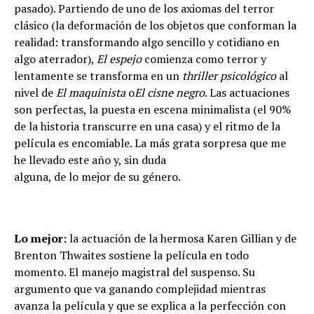
pasado). Partiendo de uno de los axiomas del terror
cl
á
sico (la deformaci
ó
n de los objetos que conforman la
realidad: transformando algo sencillo y cotidiano en
algo aterrador),
El espejo
comienza como terror y
lentamente se transforma en un
thriller psicol
ó
gico
al
nivel de
El maquinista
o
El cisne negro
. Las actuaciones
son perfectas, la puesta en escena minimalista (el 90%
de la historia transcurre en una casa) y el ritmo de la
pel
í
cula es encomiable. La m
á
s grata sorpresa que me
he llevado este a
ñ
o y, sin duda
alguna, de lo mejor de su g
é
nero.
Lo mejor:
la actuaci
ó
n de la hermosa Karen Gillian y de
Brenton Thwaites sostiene la pel
í
cula en todo
momento. El manejo magistral del suspenso. Su
argumento que va ganando complejidad mientras
avanza la pel
í
cula y que se explica a la perfecci
ó
n con