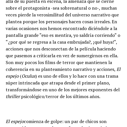
all
á
de su puesta en escena, la amenaza que se cierne
sobre el protagonista -sea sobrenatural o no-, muchas
veces pierde la verosimilitud del universo narrativo que
plantea porque los personajes hacen cosas irreales. En
varias ocasiones nos hemos encontrado dici
é
ndole a la
pantalla grande
“
eso es mentira, yo saldr
í
a corriendo
“
o
“¿
por qu
é
se regresa a la casa embrujada?,
¡
qu
é
huya!
“
,
acciones que nos desconectan de la pel
í
cula haciendo
que pasemos a criticarla en vez de sumergirnos en ella.
Son muy pocos los films de terror que mantienen la
coherencia en su planteamiento narrativo y acciones,
El
espejo
(
Oculus
) es uno de ellos y lo hace con una trama
s
ú
per intrincada que atrapa desde el primer plano,
transform
á
ndose en uno de los mejores exponentes del
thriller
psicol
ó
gico/terror de los
ú
ltimos a
ñ
os.
El espejo
comienza de golpe: un par de chicos son