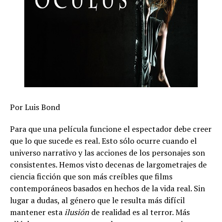
Por Luis Bond
Para que una pel
í
cula funcione el espectador debe creer
que lo que sucede es real. Esto s
ó
lo ocurre cuando el
universo narrativo y las acciones de los personajes son
consistentes. Hemos visto decenas de largometrajes de
ciencia ficci
ó
n que son m
á
s cre
í
bles que films
contempor
á
neos basados en hechos de la vida real. Sin
lugar a dudas, al g
é
nero que le resulta m
á
s dif
í
cil
mantener esta
ilusi
ó
n
de realidad es al terror. M
á
s